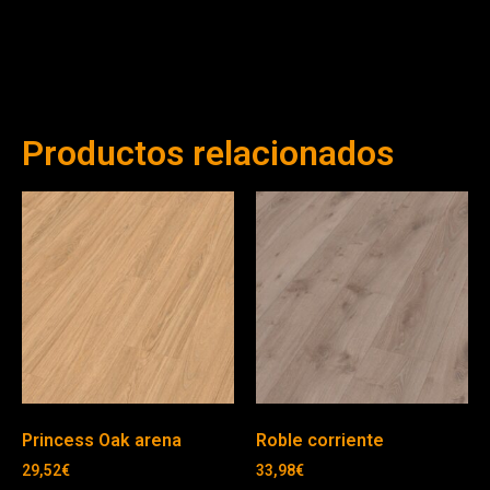
Productos relacionados
Princess Oak arena
Roble corriente
29,52
€
33,98
€