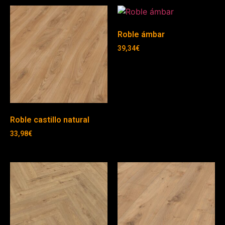
Roble ámbar
39,34
€
Roble castillo natural
33,98
€