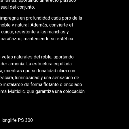
las lamas, aportando un efecto plástico
sual del conjunto.
 impregna en profundidad cada poro de la
oble y natural. Además, convierte el
 cuidar, resistente a las manchas y
roarañazos, manteniendo su estética
s vetas naturales del roble, aportando
rder armonía. La estructura cepillada
ra, mientras que su tonalidad clara con
rescura, luminosidad y una sensación de
 instalarse de forma flotante o encolado
tema Multiclic, que garantiza una colocación
 longlife PS 300