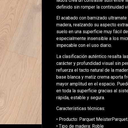
lados crea un contraste sutil entre 
definido sin romper la continuidad vi
El acabado con barnizado ultramate
madera, realzando su aspecto extran
suelo en una superficie muy fácil de
especialmente insensible a los mic
impecable con el uso diario.
La clasificación auténtico resalta la
carácter y profundidad visual sin pe
refuerza el tacto natural de la made
base blanca y matiz crema aporta f
mayor amplitud en el espacio. Puede
en toda la superficie gracias al sis
rápida, estable y segura.
Características técnicas:
• Producto: Parquet MeisterParquet.
• Tipo de madera: Roble