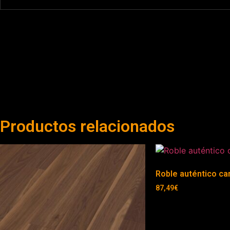
Productos relacionados
Roble auténtico ca
87,49
€