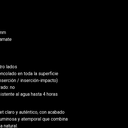
5 mm
ramate
tro lados
encolado en toda la superficie
inserción / inserción-impacto)
rado: no
istente al agua hasta 4 horas
et claro y auténtico, con acabado
a luminosa y atemporal que combina
a natural.