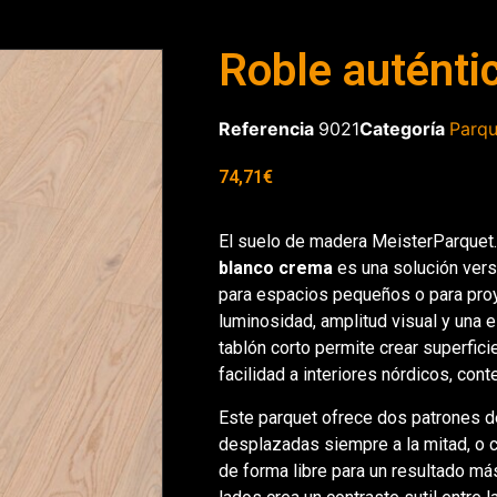
Roble auténti
Referencia
9021
Categoría
Parqu
74,71
€
El suelo de madera MeisterParquet.
blanco crema
es una solución vers
para espacios pequeños o para pr
luminosidad, amplitud visual y una e
tablón corto permite crear superfic
facilidad a interiores nórdicos, con
Este parquet ofrece dos patrones de
desplazadas siempre a la mitad, o c
de forma libre para un resultado más