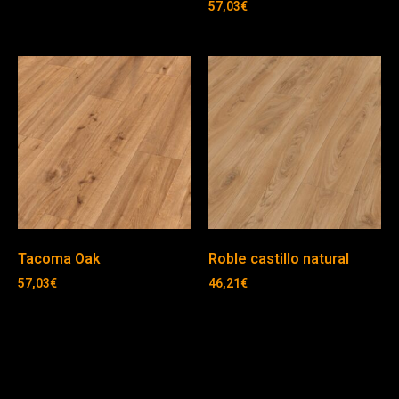
57,03
€
Tacoma Oak
Roble castillo natural
57,03
€
46,21
€