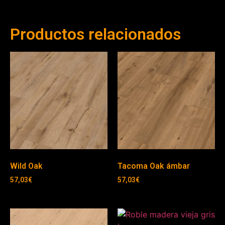
Productos relacionados
Wild Oak
Tacoma Oak ámbar
57,03
€
57,03
€