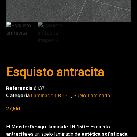
Esquisto antracita
Referencia
6137
Categoría
Laminado LB 150
,
Suelo Laminado
27,55
€
El
MeisterDesign. laminate LB 150 – Esquisto
antracita
es un suelo laminado de
estética sofisticada