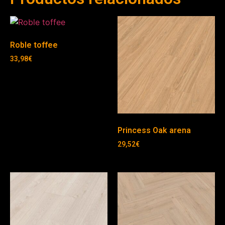
Roble toffee
33,98
€
Princess Oak arena
29,52
€