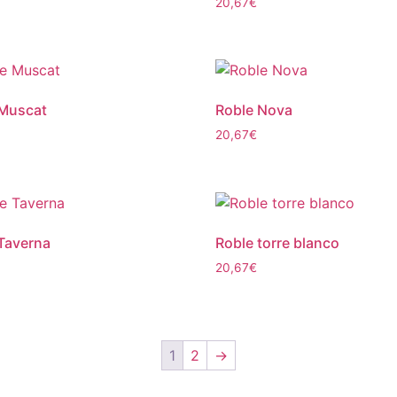
20,67
€
 Muscat
Roble Nova
20,67
€
Taverna
Roble torre blanco
20,67
€
1
2
→